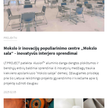
PROJEKTAI
Mokslo ir inovacijų populiarinimo centre „Mokslo
sala“ - inovatyvūs interjero sprendimai
LT.PROJECT patiekta Alusion™ aliuminio danga dengtos plokštumos ir
bendrųjų erdvių baldiniai sprendiniai iš inovatyvių medžiagų traukia
kiekvieno apsilankiusio "Mokslo saloje" dėmesį. Džiaugiamės prisidėję
prie šio Lietuvai reikšmingo projekto įgyvendinimo ir kviečiame apie šį
projektą sužinoti daugiau:
2025 02 05