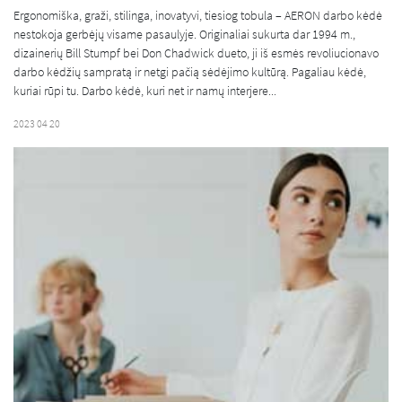
Ergonomiška, graži, stilinga, inovatyvi, tiesiog tobula – AERON darbo kėdė
nestokoja gerbėjų visame pasaulyje. Originaliai sukurta dar 1994 m.,
dizainerių Bill Stumpf bei Don Chadwick dueto, ji iš esmės revoliucionavo
darbo kėdžių sampratą ir netgi pačią sėdėjimo kultūrą. Pagaliau kėdė,
kuriai rūpi tu. Darbo kėdė, kuri net ir namų interjere...
2023 04 20