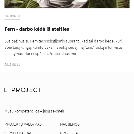
NAUDINGA
Fern - darbo kėdė iš ateities
Susipažinus su Fern technologijomis supranti, kad tai darbo kėdė, kuri
apie taisyklingą, komfortišką ir sveiką sėdėjimą “žino” viską ir turi visus
atsakymus, dar nespėjus užduoti klausimo.
2019 08 11
Mūsų kompetencijos – jūsų sėkmei!
PROJEKTŲ VALDYMAS
NAUJIENOS
VERSLO BALDAI
PROJEKTAI