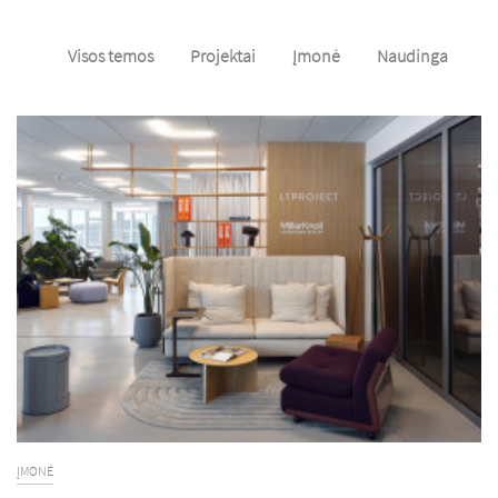
Visos temos
Projektai
Įmonė
Naudinga
ĮMONĖ