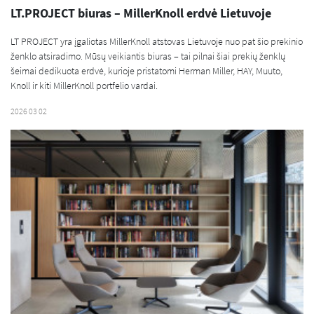
LT.PROJECT biuras – MillerKnoll erdvė Lietuvoje
LT PROJECT yra įgaliotas MillerKnoll atstovas Lietuvoje nuo pat šio prekinio
ženklo atsiradimo. Mūsų veikiantis biuras – tai pilnai šiai prekių ženklų
šeimai dedikuota erdvė, kurioje pristatomi Herman Miller, HAY, Muuto,
Knoll ir kiti MillerKnoll portfelio vardai.
2026 03 02