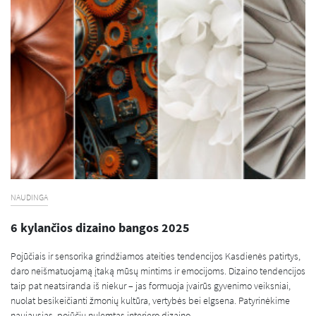
NAUDINGA
6 kylančios dizaino bangos 2025
Pojūčiais ir sensorika grindžiamos ateities tendencijos Kasdienės patirtys,
daro neišmatuojamą įtaką mūsų mintims ir emocijoms. Dizaino tendencijos
taip pat neatsiranda iš niekur – jas formuoja įvairūs gyvenimo veiksniai,
nuolat besikeičianti žmonių kultūra, vertybės bei elgsena. Patyrinėkime
naujausias, pojūčių nulemtas interjero dizaino...