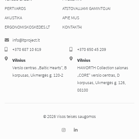
PERTVAROS
ATSTOVAUJAMI GAMINTOJAI
AKUSTIKA
APIE MUS
ERGONOMISKOSKEDES.LT
KONTAKTAI
info@ltproject.lt
+370 687 10 619
+370 650 45 209
Vilnius
Vilnius
Verslo centras „Baltic Hearts“, B
HAWORTH Collection salonas
korpusas, Ukmergės g. 120-2
„CORE“ verslo centras, D
korpusas, Ukmergės g. 126,
08100
© 2026 Visos teisės saugomos