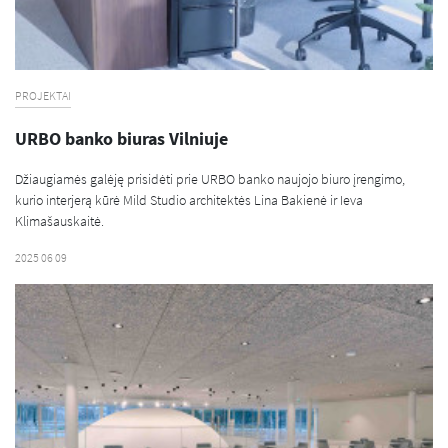
PROJEKTAI
URBO banko biuras Vilniuje
Džiaugiamės galėję prisidėti prie URBO banko naujojo biuro įrengimo,
kurio interjerą kūrė Mild Studio architektės Lina Bakienė ir Ieva
Klimašauskaitė.
2025 06 09