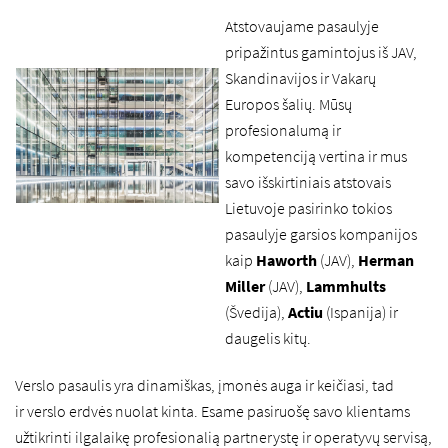
Atstovaujame pasaulyje
pripažintus gamintojus iš JAV,
Skandinavijos ir Vakarų
Europos šalių. Mūsų
profesionalumą ir
kompetenciją vertina ir mus
savo išskirtiniais atstovais
Lietuvoje pasirinko tokios
pasaulyje garsios kompanijos
kaip
Haworth
(JAV),
Herman
Miller
(JAV),
Lammhults
(Švedija),
Actiu
(Ispanija) ir
daugelis kitų.
Verslo pasaulis yra dinamiškas, įmonės auga ir keičiasi, tad
ir verslo erdvės nuolat kinta. Esame pasiruošę savo klientams
užtikrinti ilgalaikę profesionalią partnerystę ir operatyvų servisą,