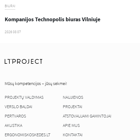
BIURAI
Kompanijos Technopolis biuras Vilniuje
2026 08 07
Mūsų kompetencijos – jūsų sėkmei!
PROJEKTŲ VALDYMAS
NAUJIENOS
VERSLO BALDAI
PROJEKTAI
PERTVAROS
ATSTOVAUJAMI GAMINTOJAI
AKUSTIKA
APIE MUS
ERGONOMISKOSKEDES.LT
KONTAKTAI