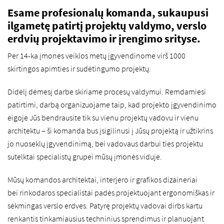
Esame profesionalų komanda, sukaupusi
ilgametę patirtį projektų valdymo, verslo
erdvių projektavimo ir įrengimo srityse.
Per 14-ka įmonės veiklos metų įgyvendinome virš 1000
skirtingos apimties ir sudėtingumo projektų.
Didelį dėmesį darbe skiriame procesų valdymui. Remdamiesi
patirtimi, darbą organizuojame taip, kad projekto įgyvendinimo
eigoje Jūs bendrausite tik su vienu projektų vadovu ir vienu
architektu – ši komanda bus įsigilinusi į Jūsų projektą ir užtikrins
jo nuoseklų įgyvendinimą, bei vadovaus darbui ties projektu
sutelktai specialistų grupei mūsų įmonės viduje.
Mūsų komandos architektai, interjero ir grafikos dizaineriai
bei rinkodaros specialistai padės projektuojant ergonomiškas ir
sėkmingas verslo erdves. Patyrę projektų vadovai dirbs kartu
renkantis tinkamiausius techninius sprendimus ir planuojant