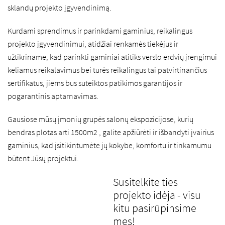
sklandų projekto įgyvendinimą.
Kurdami sprendimus ir parinkdami gaminius, reikalingus
projekto įgyvendinimui, atidžiai renkamės tiekėjus ir
užtikriname, kad parinkti gaminiai atitiks verslo erdvių įrengimui
keliamus reikalavimus bei turės reikalingus tai patvirtinančius
sertifikatus, jiems bus suteiktos patikimos garantijos ir
pogarantinis aptarnavimas.
Gausiose mūsų įmonių grupės salonų ekspozicijose, kurių
bendras plotas arti 1500m2 , galite apžiūrėti ir išbandyti įvairius
gaminius, kad įsitikintumėte jų kokybe, komfortu ir tinkamumu
būtent Jūsų projektui.
Susitelkite ties
projekto idėja - visu
kitu pasirūpinsime
mes!