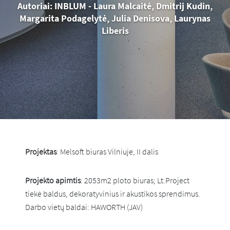
Autoriai: INBLUM - Laura Malcaitė, Dmitrij Kudin,
Margarita Podagelytė, Julia Denisova, Laurynas
Liberis
Projektas
: Melsoft biuras Vilniuje, II dalis
Projekto apimtis
: 2053m2 ploto biuras; Lt.Project
tiekė baldus, dekoratyvinius ir akustikos sprendimus.
Darbo vietų baldai: HAWORTH (JAV)