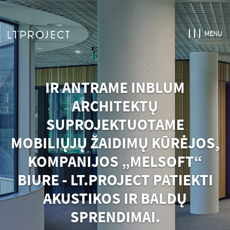
MENU
IR ANTRAME INBLUM
ARCHITEKTŲ
SUPROJEKTUOTAME
MOBILIŲJŲ ŽAIDIMŲ KŪRĖJOS,
KOMPANIJOS „MELSOFT“
BIURE - LT.PROJECT PATIEKTI
AKUSTIKOS IR BALDŲ
SPRENDIMAI.