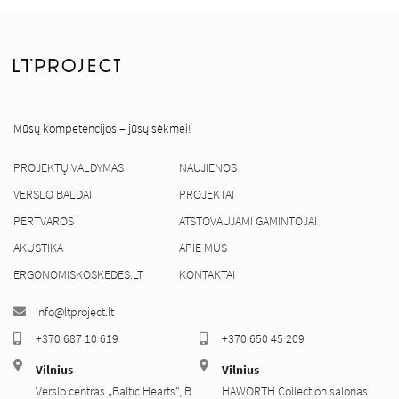
Mūsų kompetencijos – jūsų sėkmei!
PROJEKTŲ VALDYMAS
NAUJIENOS
VERSLO BALDAI
PROJEKTAI
PERTVAROS
ATSTOVAUJAMI GAMINTOJAI
AKUSTIKA
APIE MUS
ERGONOMISKOSKEDES.LT
KONTAKTAI
info@ltproject.lt
+370 687 10 619
+370 650 45 209
Vilnius
Vilnius
Verslo centras „Baltic Hearts“, B
HAWORTH Collection salonas