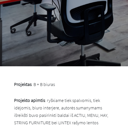
Projektas
: B + B biuras
Projekto apimtis
: ryškiame tiek spalvomis, tiek
idėjomis, biuro interjere, autorės sumanymams
išreikšti buvo pasirinkti baldai iš ACTIU, MENU, HAY,
STRING FURNITURE bei LINTEX rašymo lentos