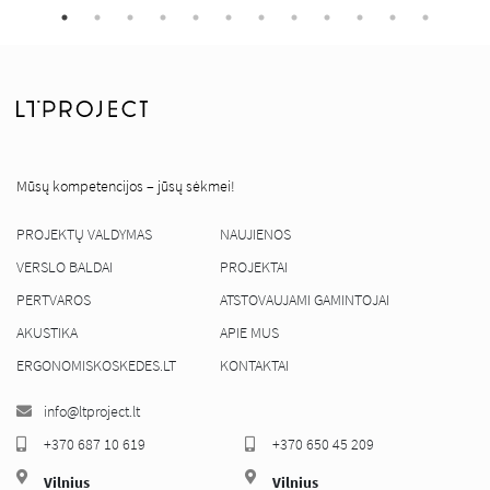
Mūsų kompetencijos – jūsų sėkmei!
PROJEKTŲ VALDYMAS
NAUJIENOS
VERSLO BALDAI
PROJEKTAI
PERTVAROS
ATSTOVAUJAMI GAMINTOJAI
AKUSTIKA
APIE MUS
ERGONOMISKOSKEDES.LT
KONTAKTAI
info@ltproject.lt
+370 687 10 619
+370 650 45 209
Vilnius
Vilnius