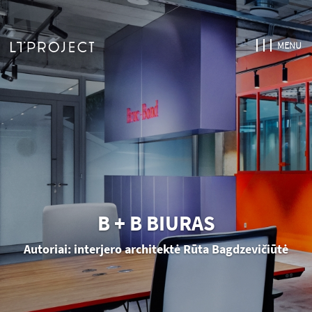
MENU
B + B BIURAS
Autoriai: interjero architektė Rūta Bagdzevičiūtė